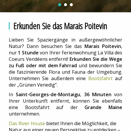
Erkunden Sie das Marais Poitevin
Lieben Sie Spaziergänge in außergewöhnlicher
Natur? Dann besuchen Sie das
Marais Poitevin
,
nur
1 Stunde
von Ihrer Ferienwohnung La Villa des
Coeurs Vendéens entfernt!
Erkunden Sie die Wege
zu Fuß oder mit dem Fahrrad
und bewundern Sie
die faszinierende Flora und Fauna der Umgebung.
Unternehmen Sie außerdem eine
Bootsfahrt
auf
der „Grünen Venedig“.
In
Saint-Georges-de-Montaigu
,
36 Minuten
von
Ihrer Unterkunft entfernt, können Sie ebenfalls
eine Bootsfahrt auf der
Grande Maine
unternehmen.
Das River House
bietet Ihnen die Möglichkeit, die
Natur aus einer neuen Perspektive zu entdecken –